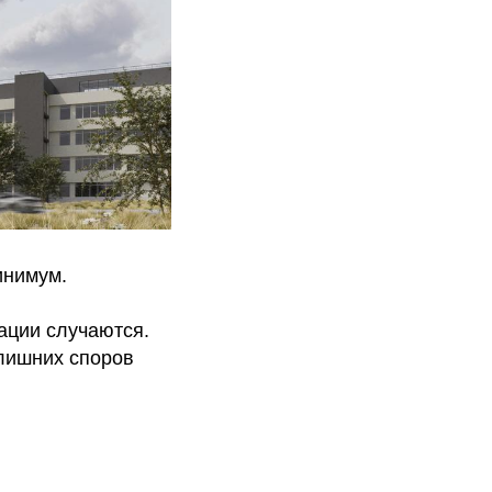
инимум.
уации случаются.
 лишних споров