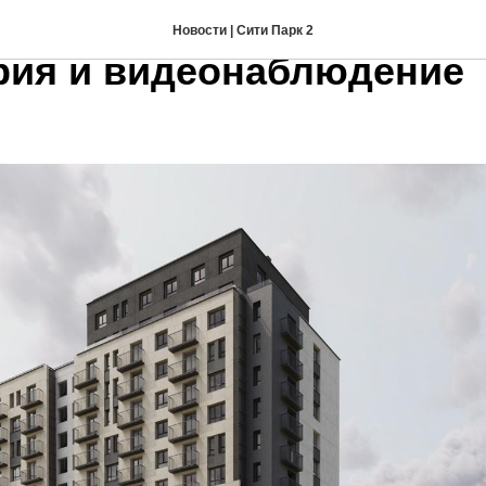
ти Парк и ЖК GEO закры
Новости | Сити Парк 2
рия и видеонаблюдение