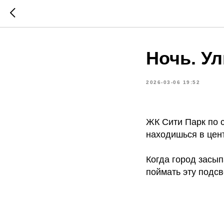
Ночь. Ул
2026-03-06 19:52
ЖК Сити Парк по с
находишься в цент
Когда город засып
поймать эту подсв